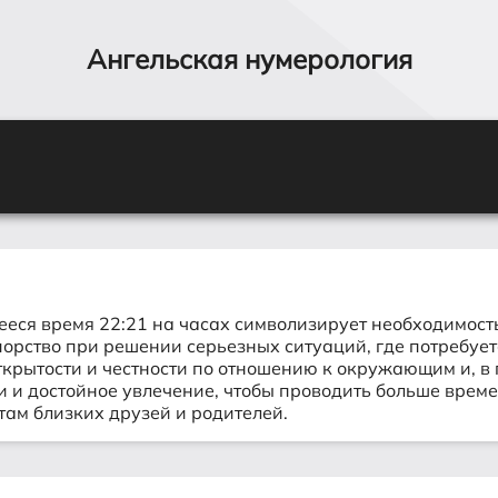
Ангельская нумерология
еся время 22:21 на часах символизирует необходимость
порство при решении серьезных ситуаций, где потребуе
открытости и честности по отношению к окружающим и, в 
и и достойное увлечение, чтобы проводить больше врем
етам близких друзей и родителей.