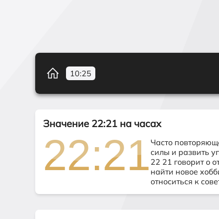
10
:
25
Значение 22:21 на часах
22:21
22:21
Часто повторяюще
силы и развить у
22 21 говорит о 
найти новое хобб
относиться к сов