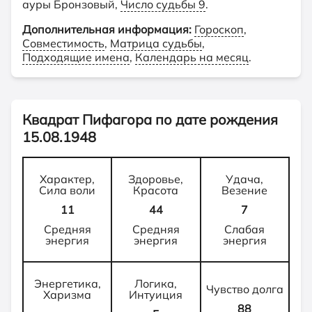
ауры Бронзовый,
Число судьбы 9
.
Дополнительная информация:
Гороскоп
,
Совместимость
,
Матрица судьбы
,
Подходящие имена
,
Календарь на месяц
.
Квадрат Пифагора по дате рождения
15.08.1948
Характер,
Здоровье,
Удача,
Сила воли
Красота
Везение
11
44
7
Средняя
Средняя
Слабая
энергия
энергия
энергия
Энергетика,
Логика,
Чувство долга
Харизма
Интуиция
88