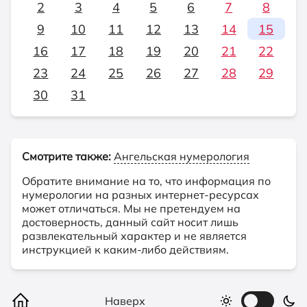
2
3
4
5
6
7
8
9
10
11
12
13
14
15
16
17
18
19
20
21
22
23
24
25
26
27
28
29
30
31
Смотрите также:
Ангельская нумерология
Обратите внимание на то, что информация по
нумерологии на разных интернет-ресурсах
может отличаться. Мы не претендуем на
достоверность, данный сайт носит лишь
развлекательный характер и не является
инструкцией к каким-либо действиям.
Наверх