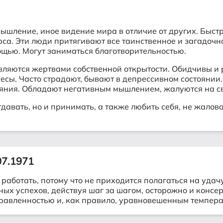
ышление, иное видение мира в отличие от других. Быс
са. Эти люди притягивают все таинственное и загадочн
щью. Могут заниматься благотворительностью.
вляются жертвами собственной открытости. Обидчивы и
сы. Часто страдают, бывают в депрессивном состоянии. 
стояния. Обладают негативным мышлением, жалуются на с
тдавать, но и принимать, а также любить себя, не жал
07.1971
аботать, потому что не приходится полагаться на удач
ых успехов, действуя шаг за шагом, осторожно и консер
правленностью и, как правило, уравновешенным темпер