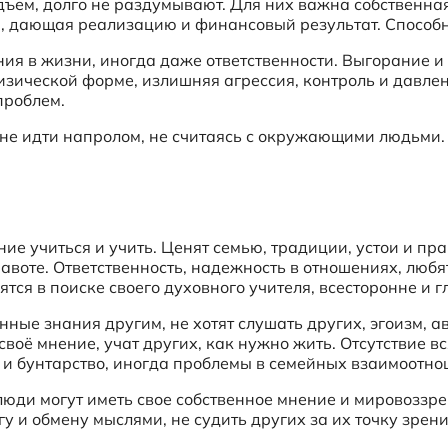
дъем, долго не раздумывают. Для них важна собственна
а, дающая реализацию и финансовый результат. Способн
ия в жизни, иногда даже ответственности. Выгорание и 
изической форме, излишняя агрессия, контроль и давле
проблем.
 не идти напролом, не считаясь с окружающими людьми.
ие учиться и учить. Ценят семью, традиции, устои и пра
авоте. Ответственность, надежность в отношениях, любя
тся в поиске своего духовного учителя, всесторонне и г
нные знания другим, не хотят слушать других, эгоизм, 
своё мнение, учат других, как нужно жить. Отсутствие в
 и бунтарство, иногда проблемы в семейных взаимоотно
юди могут иметь свое собственное мнение и мировоззрен
у и обмену мыслями, не судить других за их точку зрени