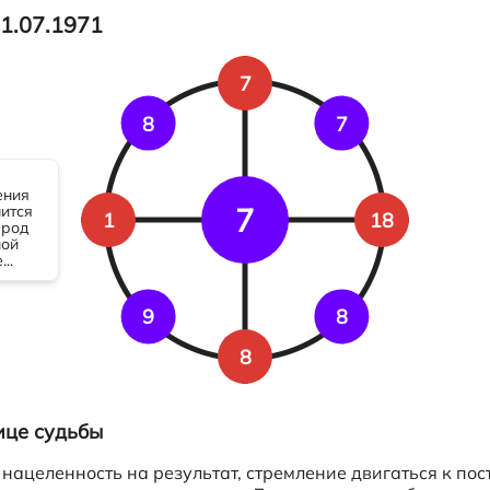
1.07.1971
7
8
7
7
1
18
9
8
8
ице судьбы
 нацеленность на результат, стремление двигаться к по