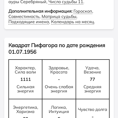
ауры Серебряный,
Число судьбы 11
.
Дополнительная информация:
Гороскоп
,
Совместимость
,
Матрица судьбы
,
Подходящие имена
,
Календарь на месяц
.
Квадрат Пифагора по дате рождения
01.07.1956
Характер,
Здоровье,
Удача,
Сила воли
Красота
Везение
1111
-
77
Сильная
Очень слабая
Средняя
энергия
энергия
энергия
Энергетика,
Логика,
Чувство долга
Харизма
Интуиция
-