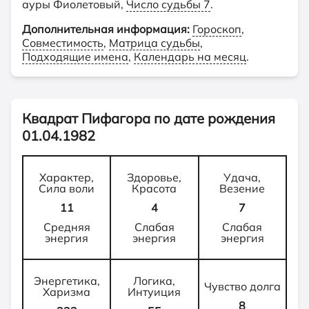
ауры Фиолетовый,
Число судьбы 7
.
Дополнительная информация:
Гороскоп
,
Совместимость
,
Матрица судьбы
,
Подходящие имена
,
Календарь на месяц
.
Квадрат Пифагора по дате рождения
01.04.1982
Характер,
Здоровье,
Удача,
Сила воли
Красота
Везение
11
4
7
Средняя
Слабая
Слабая
энергия
энергия
энергия
Энергетика,
Логика,
Чувство долга
Харизма
Интуиция
8