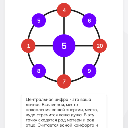
4
5
6
5
1
20
8
9
7