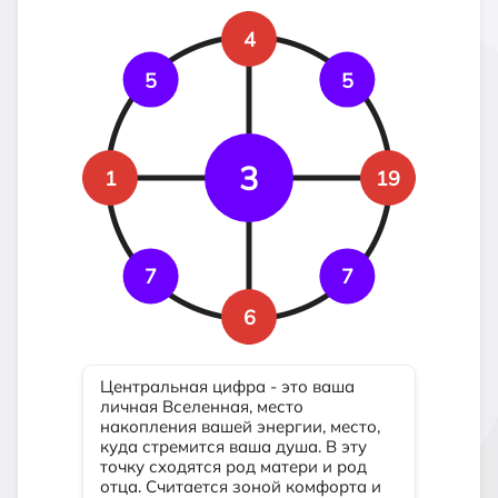
4
5
5
3
1
19
7
7
6