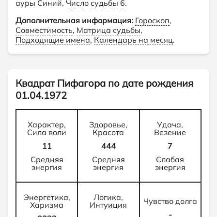
ауры Синий,
Число судьбы 6
.
Дополнительная информация:
Гороскоп
,
Совместимость
,
Матрица судьбы
,
Подходящие имена
,
Календарь на месяц
.
Квадрат Пифагора по дате рождения
01.04.1972
Характер,
Здоровье,
Удача,
Сила воли
Красота
Везение
11
444
7
Средняя
Средняя
Слабая
энергия
энергия
энергия
Энергетика,
Логика,
Чувство долга
Харизма
Интуиция
-