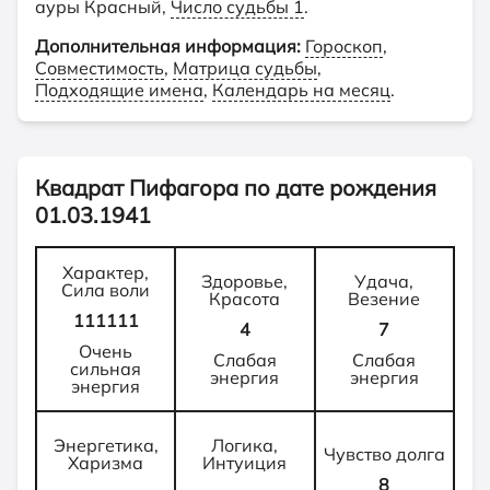
ауры Красный,
Число судьбы 1
.
Дополнительная информация:
Гороскоп
,
Совместимость
,
Матрица судьбы
,
Подходящие имена
,
Календарь на месяц
.
Квадрат Пифагора по дате рождения
01.03.1941
Характер,
Здоровье,
Удача,
Сила воли
Красота
Везение
111111
4
7
Очень
Слабая
Слабая
сильная
энергия
энергия
энергия
Энергетика,
Логика,
Чувство долга
Харизма
Интуиция
8