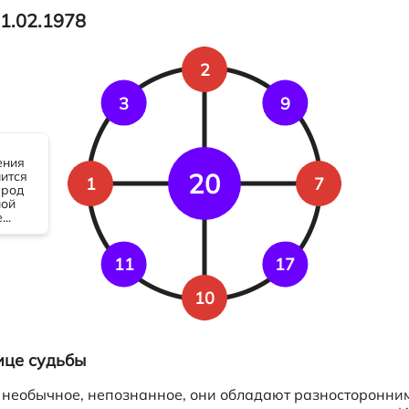
1.02.1978
2
3
9
20
1
7
11
17
10
ице судьбы
 необычное, непознанное, они обладают разносторонни