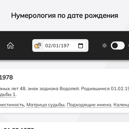
Нумерология по дате рождения
1978
олных лет 48, знак зодиака Водолей. Родившимся 01.02.1
удьбы 1
.
местимость
,
Матрица судьбы
,
Подходящие имена
,
Кален