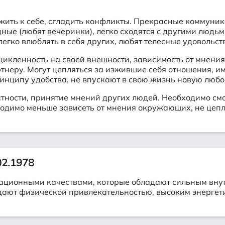
жить к себе, сгладить конфликты. Прекрасные коммуни
е (любят вечеринки), легко сходятся с другими людьми
егко влюблять в себя других, любят телесные удовольст
цикленность на своей внешности, зависимость от мнени
тнеру. Могут цепляться за изжившие себя отношения, им
инципу удобства, не впускают в свою жизнь новую любо
стности, принятие мнений других людей. Необходимо с
одимо меньше зависеть от мнения окружающих, не цепля
02.1978
ационными качествами, которые обладают сильным внут
адают физической привлекательностью, высоким энергет