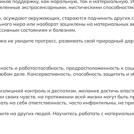
ников поддержку, как моральную, так и материальную. И
еленные экстрасенсорными, мистическими способностя
 осуждают окружающих, стараются подчинить других св
ьного мира или наоборот зациклены на материальных в
ссивным состояниям и болезням.
ка не увидите прогресс, развивать свой природный дар
нность и работоспособность, предрасположенность к со
любом деле. Консервативность, способность защитить и о
злишний контроль и деспотизм, желание достичь власт
ии своих чувств, на протяжении всей жизни могут быть
рать на себя ответственность, часто инфантильны, не пр
ите на других людей. Научитесь работать с материальн