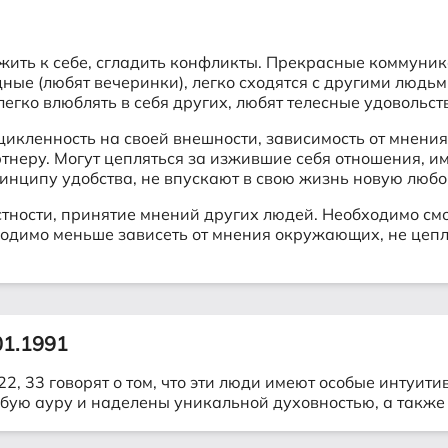
жить к себе, сгладить конфликты. Прекрасные коммуни
е (любят вечеринки), легко сходятся с другими людьми
егко влюблять в себя других, любят телесные удовольст
цикленность на своей внешности, зависимость от мнени
тнеру. Могут цепляться за изжившие себя отношения, им
инципу удобства, не впускают в свою жизнь новую любо
стности, принятие мнений других людей. Необходимо с
одимо меньше зависеть от мнения окружающих, не цепля
01.1991
2, 33 говорят о том, что эти люди имеют особые интуит
бую ауру и наделены уникальной духовностью, а такж