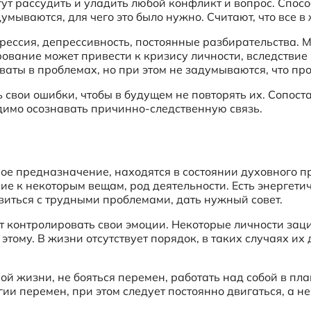
гут рассудить и уладить любой конфликт и вопрос. Спос
мываются, для чего это было нужно. Считают, что все в
рессия, депрессивность, постоянные разбирательства. М
ование может привести к кризису личности, вследствие
оваты в проблемах, но при этом не задумываются, что пр
свои ошибки, чтобы в будущем не повторять их. Сопост
димо осознавать причинно-следственную связь.
ое предназначение, находятся в состоянии духовного п
ие к некоторым вещам, род деятельности. Есть энергети
виться с трудными проблемами, дать нужный совет.
т контролировать свои эмоции. Некоторые личности зац
тому. В жизни отсутствует порядок, в таких случаях их 
й жизни, не бояться перемен, работать над собой в пл
ии перемен, при этом следует постоянно двигаться, а не