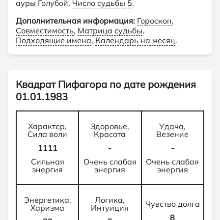
ауры Голубой,
Число судьбы 5
.
Дополнительная информация:
Гороскоп
,
Совместимость
,
Матрица судьбы
,
Подходящие имена
,
Календарь на месяц
.
Квадрат Пифагора по дате рождения
01.01.1983
Характер,
Здоровье,
Удача,
Сила воли
Красота
Везение
1111
-
-
Сильная
Очень слабая
Очень слабая
энергия
энергия
энергия
Энергетика,
Логика,
Чувство долга
Харизма
Интуиция
8