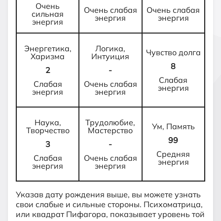
Очень
Очень слабая
Очень слабая
сильная
энергия
энергия
энергия
Энергетика,
Логика,
Чувство долга
Харизма
Интуиция
8
2
-
Слабая
Слабая
Очень слабая
энергия
энергия
энергия
Наука,
Трудолюбие,
Ум, Память
Творчество
Мастерство
99
3
-
Средняя
Слабая
Очень слабая
энергия
энергия
энергия
Указав дату рождения выше, вы можете узнать
свои слабые и сильные стороны. Психоматрица,
или квадрат Пифагора, показывает уровень той