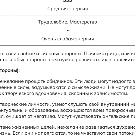
555
Средняя энергия
Трудолюбие, Мастерство
-
Очень слабая энергия
ть свои слабые и сильные стороны. Психоматрица, или 
 есть слабые стороны, вам нужно развивать их в положит
тороны):
нежелание прощать обидчиков. Эти люди могут надолго з
твенные силы, задумываются о смысле жизни. Не могут дов
ах творческого вдохновения, склонны к зависимостям.
творческие личности, умеют слушать свой внутренний ми
ектуальны и образованы, восхищаются всем прекрасным.
, очищает от негатива. Могут чувствовать ангельские п
ствие жизненных целей, нежелание развиваться духовно
знь. Если они напрягаются, то не чувствуют свои поток