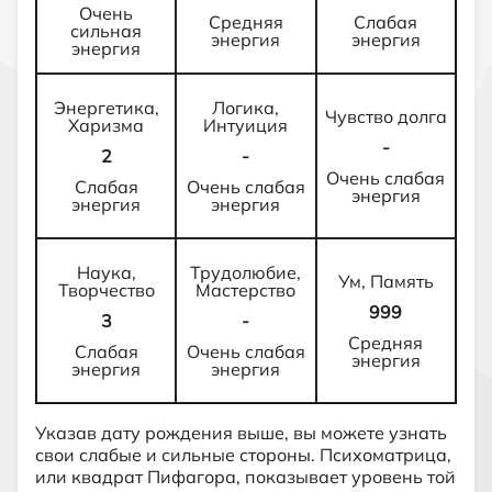
Очень
Средняя
Слабая
сильная
энергия
энергия
энергия
Энергетика,
Логика,
Чувство долга
Харизма
Интуиция
-
2
-
Очень слабая
Слабая
Очень слабая
энергия
энергия
энергия
Наука,
Трудолюбие,
Ум, Память
Творчество
Мастерство
999
3
-
Средняя
Слабая
Очень слабая
энергия
энергия
энергия
Указав дату рождения выше, вы можете узнать
свои слабые и сильные стороны. Психоматрица,
или квадрат Пифагора, показывает уровень той