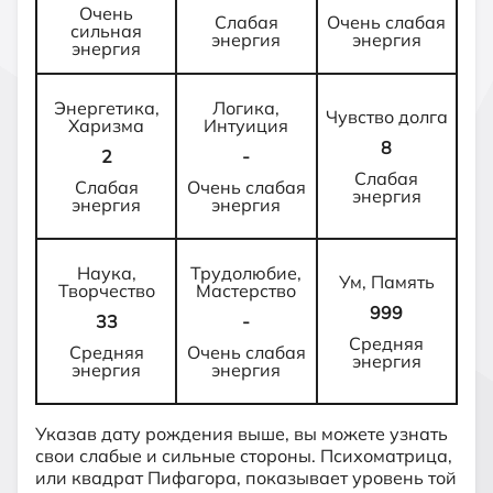
Очень
Слабая
Очень слабая
сильная
энергия
энергия
энергия
Энергетика,
Логика,
Чувство долга
Харизма
Интуиция
8
2
-
Слабая
Слабая
Очень слабая
энергия
энергия
энергия
Наука,
Трудолюбие,
Ум, Память
Творчество
Мастерство
999
33
-
Средняя
Средняя
Очень слабая
энергия
энергия
энергия
Указав дату рождения выше, вы можете узнать
свои слабые и сильные стороны. Психоматрица,
или квадрат Пифагора, показывает уровень той