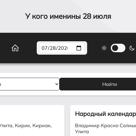
У кого именины
28 июля
Народный календа
Улита, Кирик, Кириак,
Владимир Красно Солныш
Улита