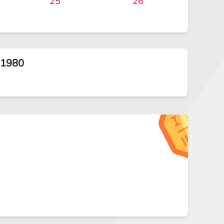
25
26
.1980