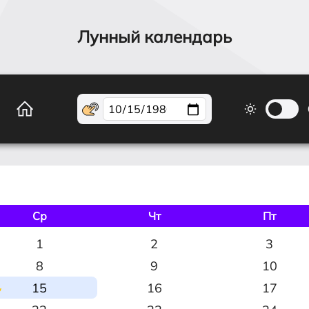
Лунный календарь
Ср
Чт
Пт
1
2
3
8
9
10
15
16
17