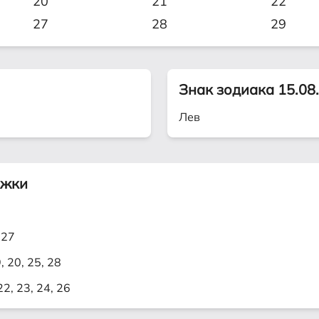
20
21
22
27
28
29
Знак зодиака 15.08
Лев
ижки
 27
9, 20, 25, 28
 22, 23, 24, 26