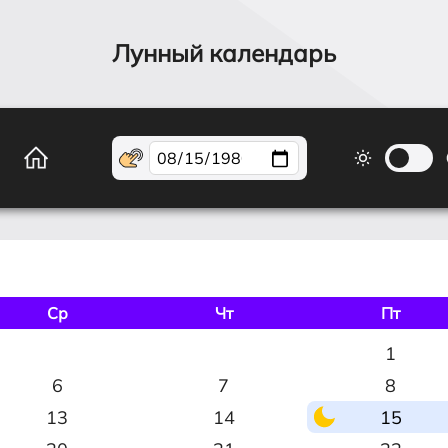
Лунный календарь
Ср
Чт
Пт
1
6
7
8
13
14
15