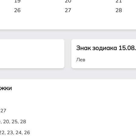
19
20
21
26
27
28
Знак зодиака 15.08
Лев
ижки
 27
9, 20, 25, 28
 22, 23, 24, 26