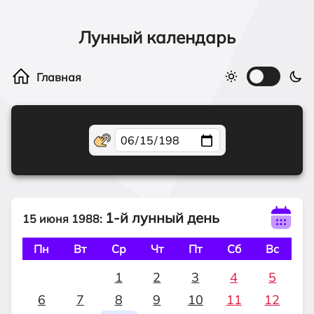
Лунный календарь
1-й лунный день
15 июня 1988:
Пн
Вт
Ср
Чт
Пт
Сб
Вс
1
2
3
4
5
6
7
8
9
10
11
12