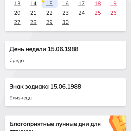
13
14
15
16
17
18
19
20
21
22
23
24
25
26
27
28
29
30
День недели 15.06.1988
Среда
Знак зодиака 15.06.1988
Близнецы
Благоприятные лунные дни для