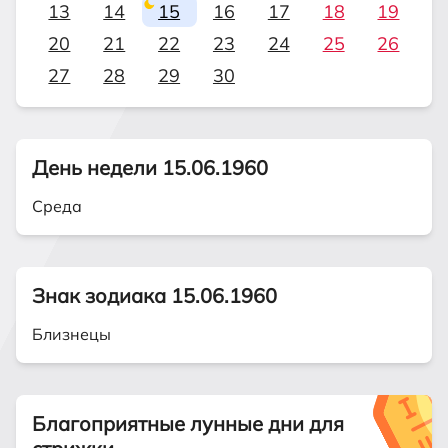
13
14
15
16
17
18
19
20
21
22
23
24
25
26
27
28
29
30
День недели 15.06.1960
Среда
Знак зодиака 15.06.1960
Близнецы
Благоприятные лунные дни для