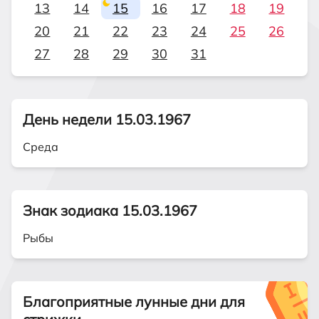
13
14
15
16
17
18
19
20
21
22
23
24
25
26
27
28
29
30
31
День недели 15.03.1967
Среда
Знак зодиака 15.03.1967
Рыбы
Благоприятные лунные дни для