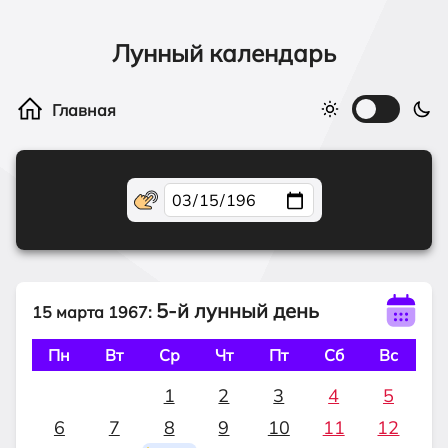
Лунный календарь
5-й лунный день
15 марта 1967:
Пн
Вт
Ср
Чт
Пт
Сб
Вс
1
2
3
4
5
6
7
8
9
10
11
12