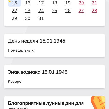
15
16
17
18
19
20
21
22
23
24
25
26
27
28
29
30
31
День недели 15.01.1945
Понедельник
Знак зодиака 15.01.1945
Козерог
Благоприятные лунные дни для