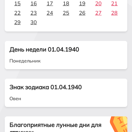
15
16
17
18
19
20
21
22
23
24
25
26
27
28
29
30
День недели 01.04.1940
Понедельник
Знак зодиака 01.04.1940
Овен
Благоприятные лунные дни для