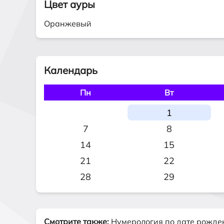
Цвет ауры
Оранжевый
Календарь
Пн
Вт
1
7
8
14
15
21
22
28
29
Смотрите также:
Нумерология по дате рожде