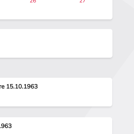
26
27
те 15.10.1963
1963