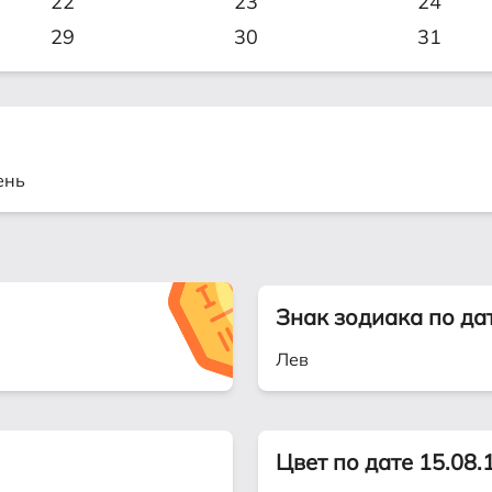
22
23
24
29
30
31
ень
Знак зодиака по да
Лев
Цвет по дате 15.08.