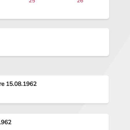
25
26
те 15.08.1962
1962