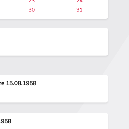
23
24
30
31
те 15.08.1958
1958