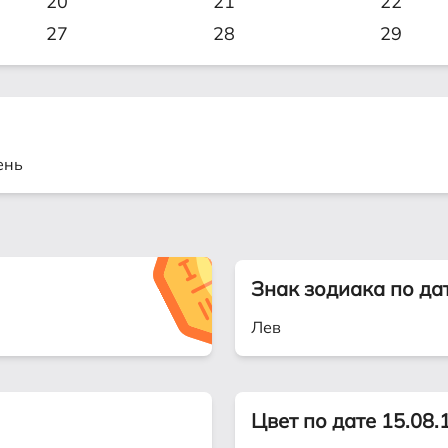
20
21
22
27
28
29
ень
Знак зодиака по да
Лев
Цвет по дате 15.08.