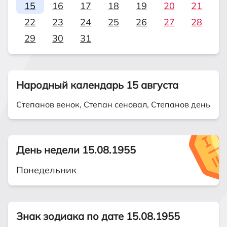
15
16
17
18
19
20
21
22
23
24
25
26
27
28
29
30
31
Народный календарь 15 августа
Степанов венок, Степан сеновал, Степанов день
День недели 15.08.1955
Понедельник
Знак зодиака по дате 15.08.1955