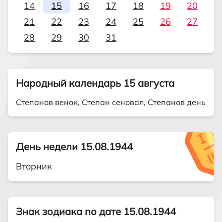
14
15
16
17
18
19
20
21
22
23
24
25
26
27
28
29
30
31
Народный календарь 15 августа
Степанов венок, Степан сеновал, Степанов день
День недели 15.08.1944
Вторник
Знак зодиака по дате 15.08.1944