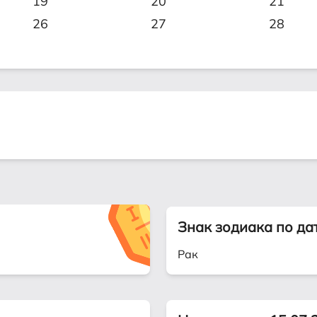
19
20
21
26
27
28
Знак зодиака по да
Рак