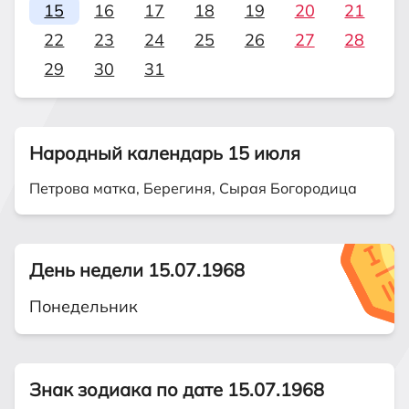
15
16
17
18
19
20
21
22
23
24
25
26
27
28
29
30
31
Народный календарь 15 июля
Петрова матка, Берегиня, Сырая Богородица
День недели 15.07.1968
Понедельник
Знак зодиака по дате 15.07.1968