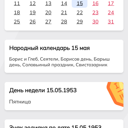
11
12
13
14
15
16
17
18
19
20
21
22
23
24
25
26
27
28
29
30
31
Народный календарь 15 мая
Борис и Глеб, Сеятели, Борисов день, Барыш
день, Соловьиный праздник, Свистозарник
День недели 15.05.1953
Пятница
Знак зодиака по дате 15.05.1953