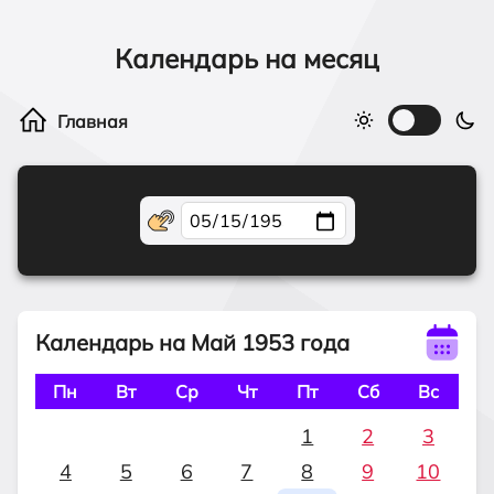
Календарь на месяц
Календарь на Май 1953 года
Пн
Вт
Ср
Чт
Пт
Сб
Вс
1
2
3
4
5
6
7
8
9
10