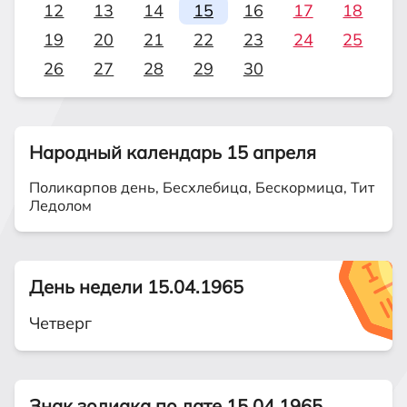
12
13
14
15
16
17
18
19
20
21
22
23
24
25
26
27
28
29
30
Народный календарь 15 апреля
Поликарпов день, Бесхлебица, Бескормица, Тит
Ледолом
День недели 15.04.1965
Четверг
Знак зодиака по дате 15.04.1965