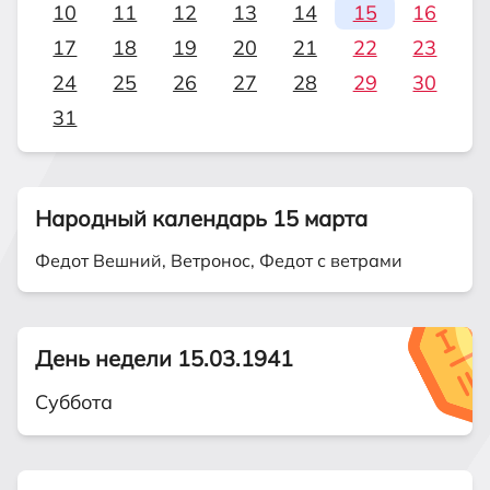
10
11
12
13
14
15
16
17
18
19
20
21
22
23
24
25
26
27
28
29
30
31
Народный календарь 15 марта
Федот Вешний, Ветронос, Федот с ветрами
День недели 15.03.1941
Суббота