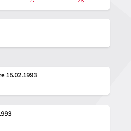
27
28
те 15.02.1993
1993