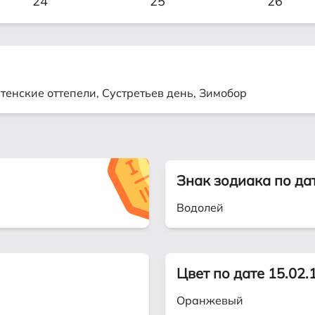
24
25
26
тенские оттепели, Сустретьев день, Зимобор
Знак зодиака по да
Водолей
Цвет по дате 15.02.
Оранжевый