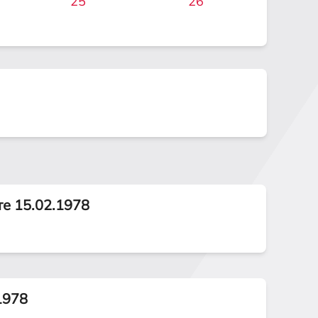
25
26
те 15.02.1978
1978