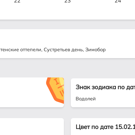
22
23
24
тенские оттепели, Сустретьев день, Зимобор
Знак зодиака по да
Водолей
Цвет по дате 15.02.