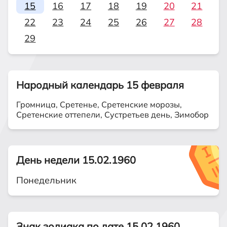
15
16
17
18
19
20
21
22
23
24
25
26
27
28
29
Народный календарь 15 февраля
Громница, Сретенье, Сретенские морозы,
Сретенские оттепели, Сустретьев день, Зимобор
День недели 15.02.1960
Понедельник
Знак зодиака по дате 15.02.1960