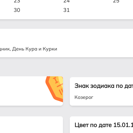
23
24
25
30
31
дник, День Кура и Курки
Знак зодиака по да
Козерог
Цвет по дате 15.01.