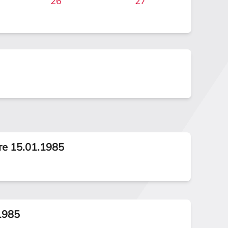
26
27
те 15.01.1985
1985