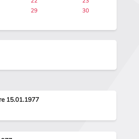
22
23
29
30
те 15.01.1977