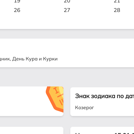
19
20
21
26
27
28
дник, День Кура и Курки
Знак зодиака по да
Козерог