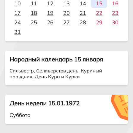
10
11
12
13
14
15
16
17
18
19
20
21
22
23
24
25
26
27
28
29
30
31
Народный календарь 15 января
Сильвестр, Селиверстов день, Куриный
праздник, День Кура и Курки
День недели 15.01.1972
Суббота