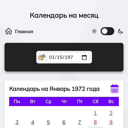
Календарь на месяц
Календарь на Январь 1972 года
Пн
Вт
Ср
Чт
Пт
Сб
Вс
1
2
3
4
5
6
7
8
9