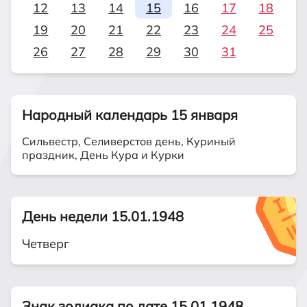
12
13
14
15
16
17
18
19
20
21
22
23
24
25
26
27
28
29
30
31
Народный календарь 15 января
Сильвестр, Селиверстов день, Куриный
праздник, День Кура и Курки
День недели 15.01.1948
Четверг
Знак зодиака по дате 15.01.1948