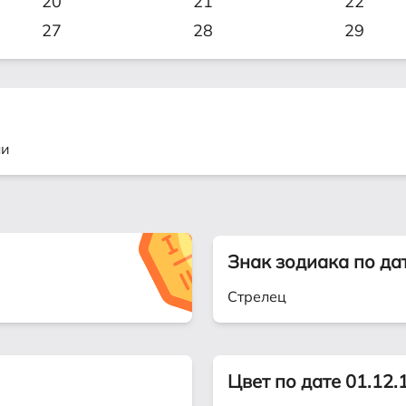
20
21
22
27
28
29
ли
Знак зодиака по да
Стрелец
Цвет по дате 01.12.