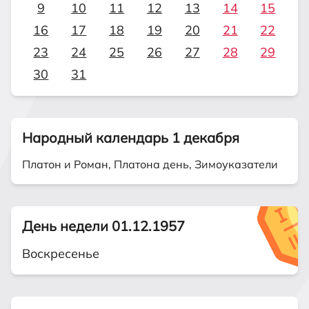
9
10
11
12
13
14
15
16
17
18
19
20
21
22
23
24
25
26
27
28
29
30
31
Народный календарь 1 декабря
Платон и Роман, Платона день, Зимоуказатели
День недели 01.12.1957
Воскресенье