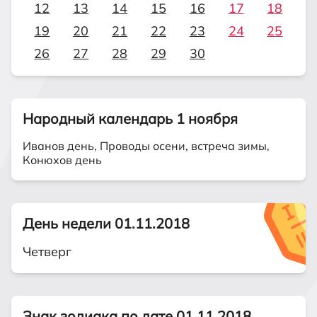
12
13
14
15
16
17
18
19
20
21
22
23
24
25
26
27
28
29
30
Народный календарь 1 ноября
Иванов день, Проводы осени, встреча зимы,
Конюхов день
День недели 01.11.2018
Четверг
Знак зодиака по дате 01.11.2018