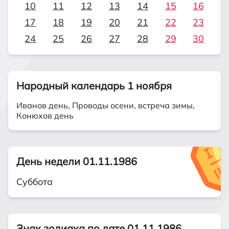
10
11
12
13
14
15
16
17
18
19
20
21
22
23
24
25
26
27
28
29
30
Народный календарь 1 ноября
Иванов день, Проводы осени, встреча зимы,
Конюхов день
День недели 01.11.1986
Суббота
Знак зодиака по дате 01.11.1986