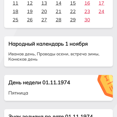
11
12
13
14
15
16
17
18
19
20
21
22
23
24
25
26
27
28
29
30
Народный календарь 1 ноября
Иванов день, Проводы осени, встреча зимы,
Конюхов день
День недели 01.11.1974
Пятница
Знак зодиака по дате 01.11.1974