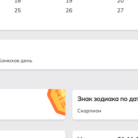
18
19
20
25
26
27
 Конюхов день
Знак зодиака по да
Скорпион