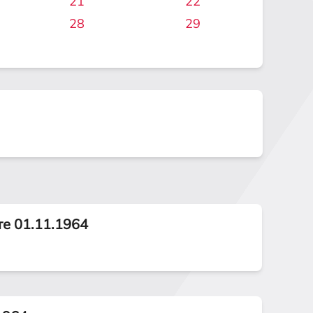
21
22
28
29
те 01.11.1964