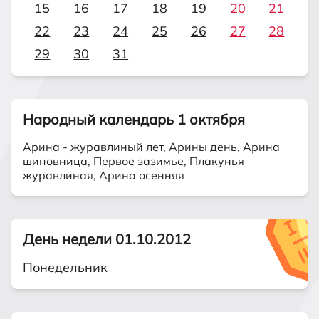
15
16
17
18
19
20
21
22
23
24
25
26
27
28
29
30
31
Народный календарь 1 октября
Арина - журавлиный лет, Арины день, Арина
шиповница, Первое зазимье, Плакунья
журавлиная, Арина осенняя
День недели 01.10.2012
Понедельник