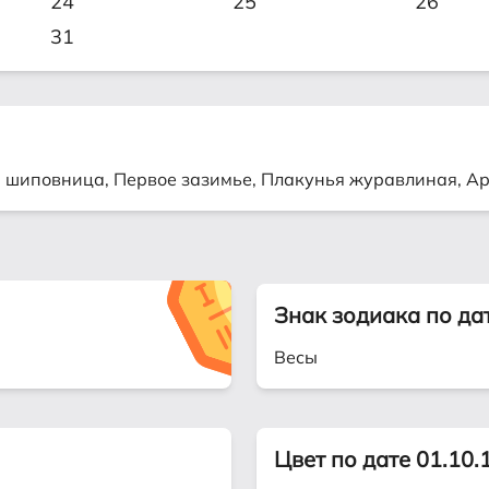
24
25
26
31
а шиповница, Первое зазимье, Плакунья журавлиная, А
Знак зодиака по да
Весы
Цвет по дате 01.10.