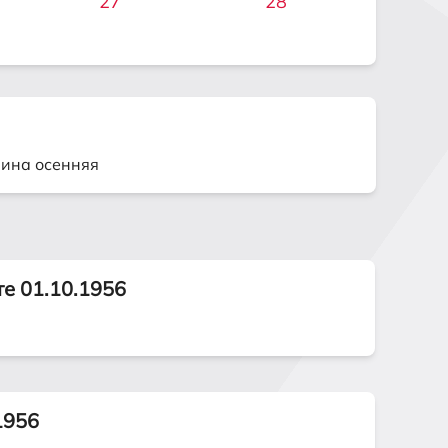
27
28
рина осенняя
те 01.10.1956
1956