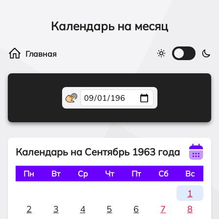
Календарь на месяц
Календарь на Сентябрь 1963 года
Пн
Вт
Ср
Чт
Пт
Сб
Вс
1
2
3
4
5
6
7
8